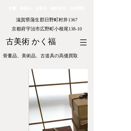
骨董 美術品 古道具 無料査定 出張買取
滋賀県蒲生郡日野町村井1367
京都府宇治市広野町小根尾138-10
古美術 かく福
骨董品、美術品、古道具の高価買取