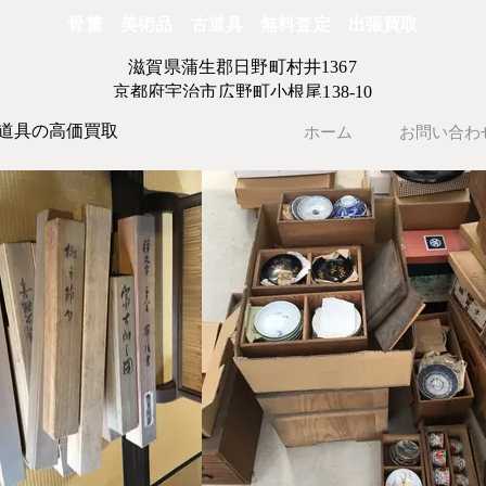
骨董 美術品 古道具 無料査定 出張買取
滋賀県蒲生郡日野町村井1367
京都府宇治市広野町小根尾138-10
道具の高価買取
ホーム
お問い合わ