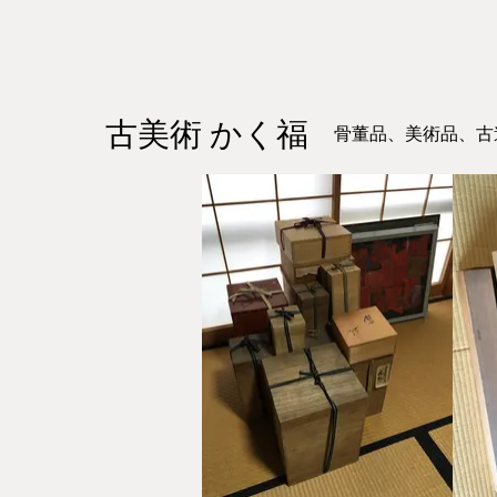
古美術 かく福
骨董品、美術品、古