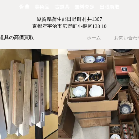
骨董 美術品 古道具 無料査定 出張買取
滋賀県蒲生郡日野町村井1367
京都府宇治市広野町小根尾138-10
道具の高価買取
ホーム
お問い合わ