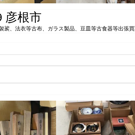
19 彦根市
袈裟、法衣等古布、ガラス製品、豆皿等古食器等出張買