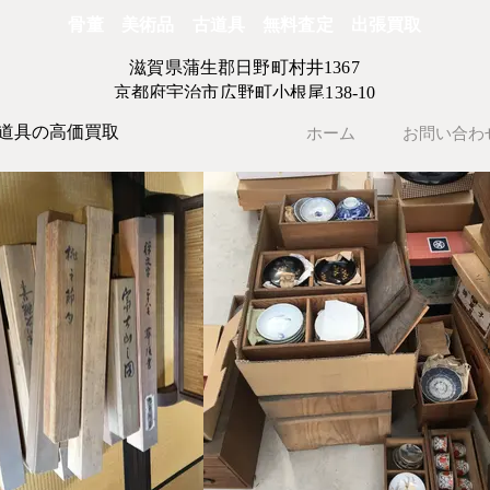
骨董 美術品 古道具 無料査定 出張買取
滋賀県蒲生郡日野町村井1367
京都府宇治市広野町小根尾138-10
道具の高価買取
ホーム
お問い合わ