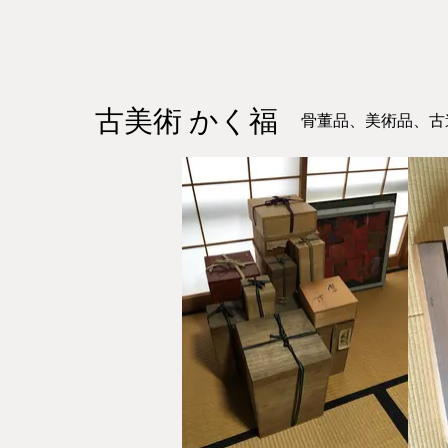
古美術 かく福
骨董品、美術品、古