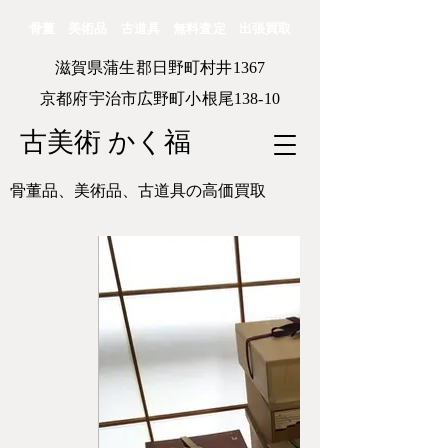
骨董 美術品 古道具 無料査定 出張買取
滋賀県蒲生郡日野町村井1367
京都府宇治市広野町小根尾138-10
古美術 かく福
骨董品、美術品、古道具の高価買取