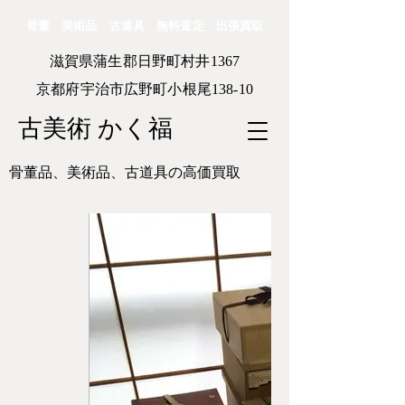
骨董 美術品 古道具 無料査定 出張買取
滋賀県蒲生郡日野町村井1367
京都府宇治市広野町小根尾138-10
古美術 かく福
骨董品、美術品、古道具の高価買取