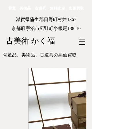
骨董 美術品 古道具 無料査定 出張買取
滋賀県蒲生郡日野町村井1367
京都府宇治市広野町小根尾138-10
古美術 かく福
骨董品、美術品、古道具の高価買取