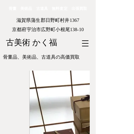
骨董 美術品 古道具 無料査定 出張買取
滋賀県蒲生郡日野町村井1367
京都府宇治市広野町小根尾138-10
古美術 かく福
骨董品、美術品、古道具の高価買取