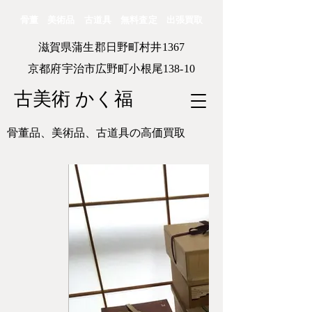
骨董 美術品 古道具 無料査定 出張買取
滋賀県蒲生郡日野町村井1367
京都府宇治市広野町小根尾138-10
古美術 かく福
骨董品、美術品、古道具の高価買取