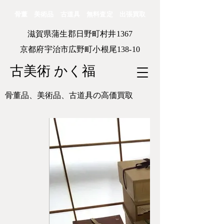
骨董 美術品 古道具 無料査定 出張買取
滋賀県蒲生郡日野町村井1367
京都府宇治市広野町小根尾138-10
古美術 かく福
骨董品、美術品、古道具の高価買取