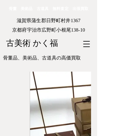
骨董 美術品 古道具 無料査定 出張買取
滋賀県蒲生郡日野町村井1367
京都府宇治市広野町小根尾138-10
古美術 かく福
骨董品、美術品、古道具の高価買取