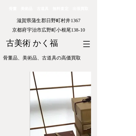
骨董 美術品 古道具 無料査定 出張買取
滋賀県蒲生郡日野町村井1367
京都府宇治市広野町小根尾138-10
古美術 かく福
骨董品、美術品、古道具の高価買取