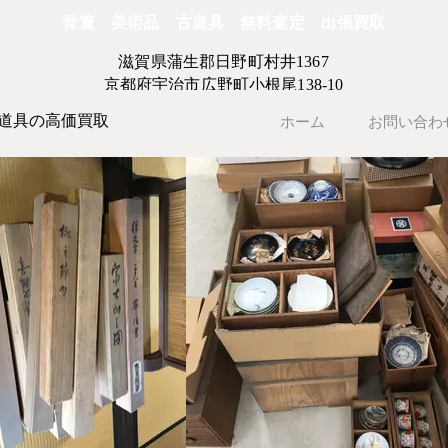
骨董 美術品 古道具 無料査定 出張買取
滋賀県蒲生郡日野町村井1367
京都府宇治市広野町小根尾138-10
道具の高価買取
ホーム
お問い合わ