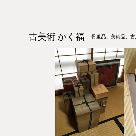
古美術 かく福
骨董品、美術品、古