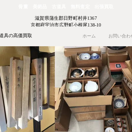
骨董 美術品 古道具 無料査定 出張買取
滋賀県蒲生郡日野町村井1367
京都府宇治市広野町小根尾138-10
道具の高価買取
ホーム
お問い合わ