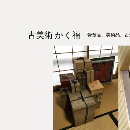
古美術 かく福
骨董品、美術品、古